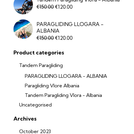
€
150.00
€
120.00
Original
Current
price
price
was:
is:
PARAGLIDING LLOGARA -
€150.00.
€120.00.
ALBANIA
€
150.00
€
120.00
Original
Current
price
price
Product categories
was:
is:
€150.00.
€120.00.
Tandem Paragliding
PARAGLIDING LLOGARA - ALBANIA
Paragliding Vlore Albania
Tandem Paragliding Vlora - Albania
Uncategorised
Archives
October
2023