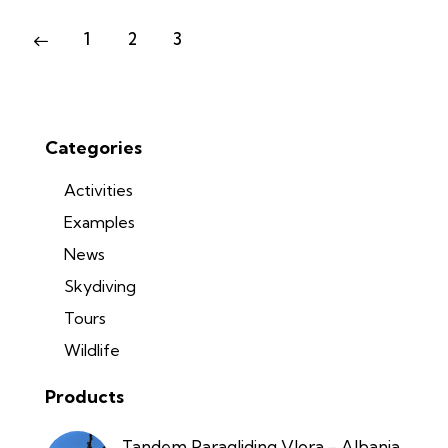
Posts
Page
1
Page
2
Page
3
pagination
Categories
Activities
Examples
News
Skydiving
Tours
Wildlife
Products
Tandem Paragliding Vlora - Albania