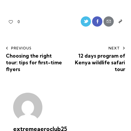
Twitter-
Facebook
Share-
Copy
0
new
email
URL
to
Post
PREVIOUS
NEXT
clipboa
Choosing the right
12 days program of
navigation
tour: tips for first-time
Kenya wildlife safari
flyers
tour
extremeaeroclub25